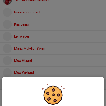
28. Ella Wikner Jerneke
Bianca Blombäck
Kiia Leino
Liv Wager
Maria Makdisi-Somi
Moa Eklund
Moa Wiklund
Ledare
Anders Wikner
Tränare