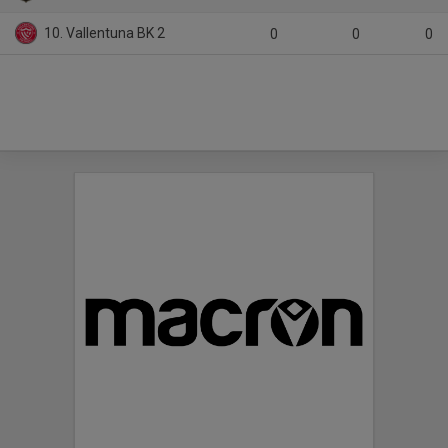
10. Vallentuna BK 2
0
0
0