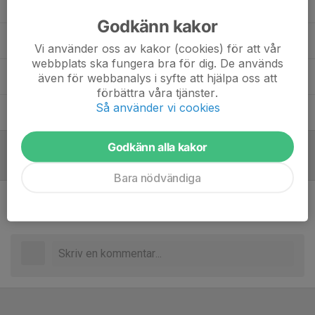
Jason Orfanidis
Lagledare DJ
Godkänn kakor
Johanna Chiara
Lagledare DJ
Vi använder oss av kakor (cookies) för att vår
webbplats ska fungera bra för dig. De används
Monica Thunholm
Huvudtränare DJ
även för webbanalys i syfte att hjälpa oss att
förbättra våra tjänster.
Så använder vi cookies
Ralf Wittig
Tränare
Godkänn alla kakor
Referat
Bara nödvändiga
Inget referat skrivet