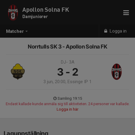
Apollon Solna FK
Damjuniorer
Logga in
Matcher
Norrtulls SK 3 - Apollon Solna FK
DJ- 3A
3 - 2
3 jun, 20:00, Essinge IP 1
Samling 19:15
Endast kallade kunde anmäla sig till aktiviteten. 24 personer var kallade.
Logga in här
Laguppställning