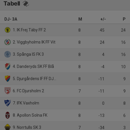
Tabell
DJ- 3A
M
+/-
P
1. IK Frej Täby FF 2
8
45
24
2. Viggbyholms IK FF Vit
8
24
16
3. Spånga IS FK 3
8
4
16
4. Danderyds SK FF Blå
8
-4
10
5. Djurgårdens IF FF DJ-2
8
-11
9
6. FC Djursholm 2
7
-11
9
7. IFK Vaxholm
8
0
8
8. Apollon Solna FK
8
-13
6
9. Norrtulls SK 3
7
-34
3