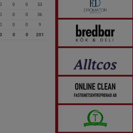
0
0
0
53
0
0
0
36
0
0
0
9
0
0
0
201