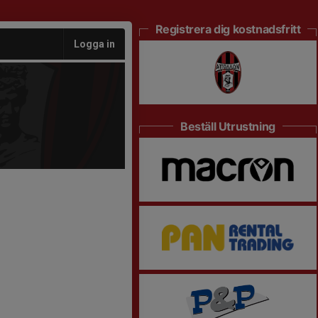
Registrera dig kostnadsfritt
Logga in
Beställ Utrustning