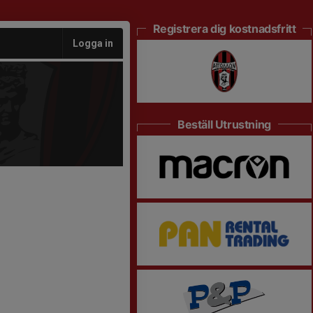
Registrera dig kostnadsfritt
Logga in
Beställ Utrustning