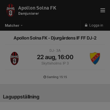
Apollon Solna FK
Damjuniorer
Logga in
Matcher
Apollon Solna FK - Djurgårdens IF FF DJ-2
DJ- 3A
22 aug, 16:00
Skytteholms IP 3
Samling 15:15
Laguppställning