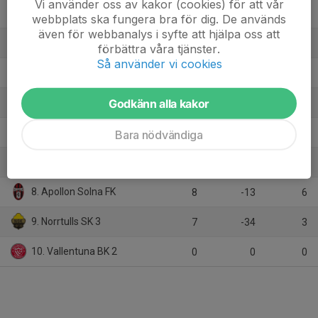
Vi använder oss av kakor (cookies) för att vår
2. Viggbyholms IK FF Vit
8
24
16
webbplats ska fungera bra för dig. De används
även för webbanalys i syfte att hjälpa oss att
3. Spånga IS FK 3
8
4
16
förbättra våra tjänster.
Så använder vi cookies
4. Danderyds SK FF Blå
8
-4
10
Godkänn alla kakor
5. Djurgårdens IF FF DJ-2
8
-11
9
6. FC Djursholm 2
Bara nödvändiga
7
-11
9
7. IFK Vaxholm
8
0
8
8. Apollon Solna FK
8
-13
6
9. Norrtulls SK 3
7
-34
3
10. Vallentuna BK 2
0
0
0