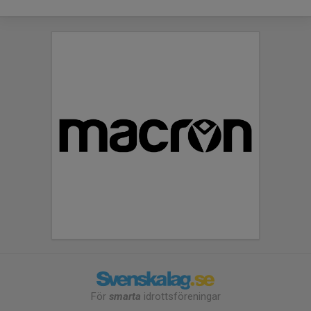
För
smarta
idrottsföreningar