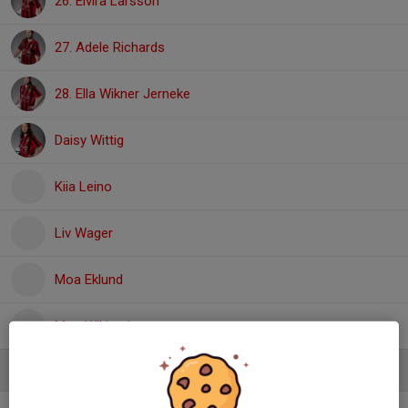
26. Elvira Larsson
27. Adele Richards
28. Ella Wikner Jerneke
Daisy Wittig
Kiia Leino
Liv Wager
Moa Eklund
Moa Wiklund
Ledare