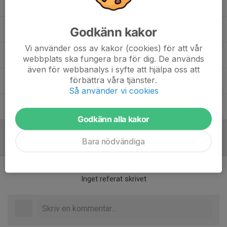
Anders Wikner
Tränare
Godkänn kakor
Johanna Chiara
Lagledare DJ
Vi använder oss av kakor (cookies) för att vår
Monica Thunholm
Huvudtränare DJ
webbplats ska fungera bra för dig. De används
även för webbanalys i syfte att hjälpa oss att
förbättra våra tjänster.
Muhammed Abdukader
Huvudtränare F11/12
Så använder vi cookies
Ralf Wittig
Tränare
Godkänn alla kakor
Bara nödvändiga
Referat
Inget referat skrivet