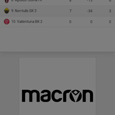
8. Apollon Solna FK
8
-13
6
9. Norrtulls SK 3
7
-34
3
10. Vallentuna BK 2
0
0
0