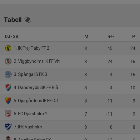
Tabell
DJ- 3A
M
+/-
P
1. IK Frej Täby FF 2
8
45
24
2. Viggbyholms IK FF Vit
8
24
16
3. Spånga IS FK 3
8
4
16
4. Danderyds SK FF Blå
8
-4
10
5. Djurgårdens IF FF DJ-2
8
-11
9
6. FC Djursholm 2
7
-11
9
7. IFK Vaxholm
8
0
8