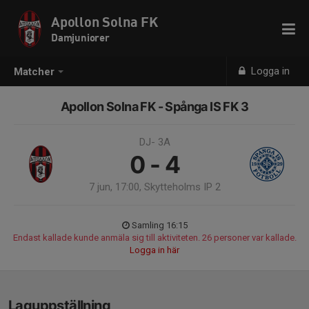
Apollon Solna FK
Damjuniorer
Logga in
Matcher
Apollon Solna FK - Spånga IS FK 3
DJ- 3A
0 - 4
7 jun, 17:00, Skytteholms IP 2
Samling 16:15
Endast kallade kunde anmäla sig till aktiviteten. 26 personer var kallade.
Logga in här
Laguppställning