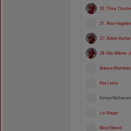
20. Thea Thorsel
21. Alva Hageli
27. Adele Richa
28. Ella Wikner 
Bianca Blombäc
Kiia Leino
Kimya Mohamma
Liv Wager
Moa Eklund