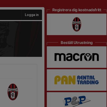
Registrera dig kostnadsfritt
Logga in
Beställ Utrustning