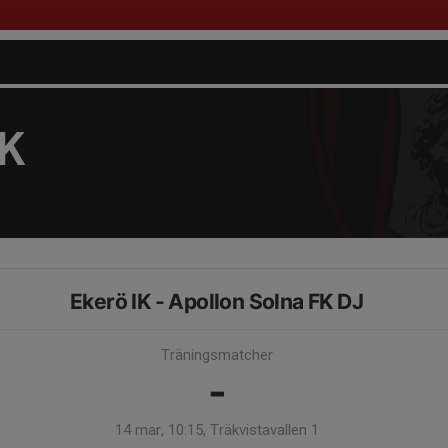
FK
Ekerö IK - Apollon Solna FK DJ
Träningsmatcher
-
14 mar, 10:15, Träkvistavallen 1