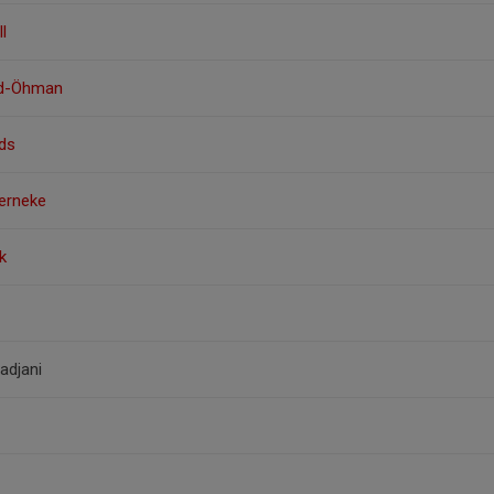
l
nd-Öhman
rds
Jerneke
k
djani