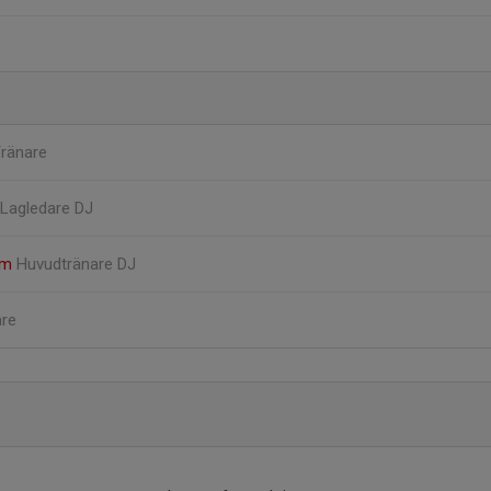
ränare
Lagledare DJ
lm
Huvudtränare DJ
are