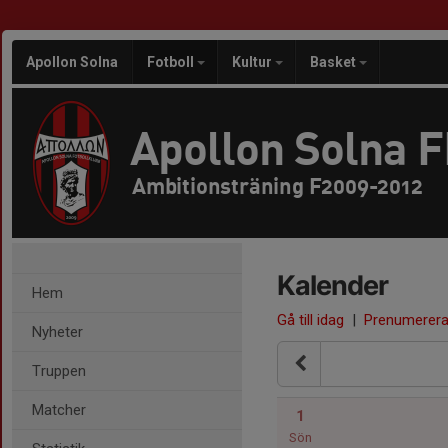
Apollon Solna
Fotboll
Kultur
Basket
Apollon Solna 
Ambitionsträning F2009-2012
Kalender
Hem
Gå till idag
|
Prenumerer
Nyheter
Truppen
Matcher
1
Sön