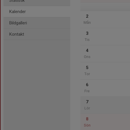
Statistik
Kalender
2
Bildgalleri
Mån
3
Kontakt
Tis
4
Ons
5
Tor
6
Fre
7
Lör
8
Sön