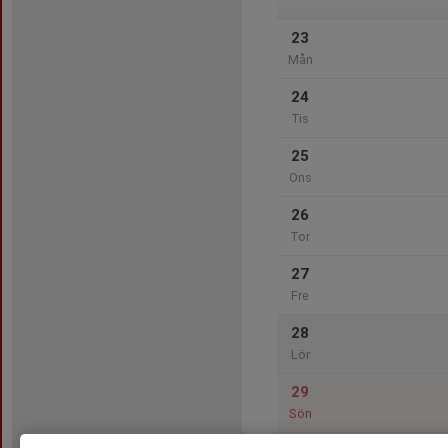
23
Mån
24
Tis
25
Ons
26
Tor
27
Fre
28
Lör
29
Sön