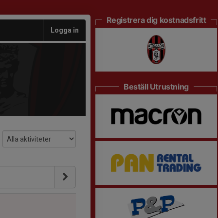
Registrera dig kostnadsfritt
Logga in
Beställ Utrustning