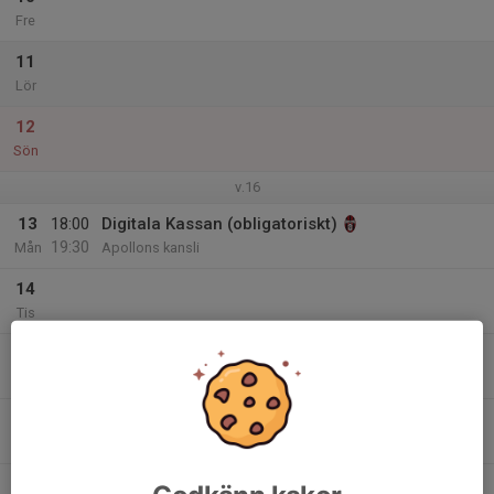
Fre
11
Lör
12
Sön
v.16
13
18:00
Digitala Kassan (obligatoriskt)
19:30
Mån
Apollons kansli
14
Tis
15
Ons
16
Tor
17