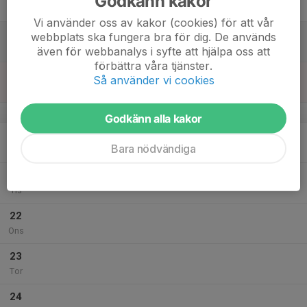
Godkänn kakor
Fre
Vi använder oss av kakor (cookies) för att vår
18
webbplats ska fungera bra för dig. De används
Lör
även för webbanalys i syfte att hjälpa oss att
förbättra våra tjänster.
19
Så använder vi cookies
Sön
v.17
Godkänn alla kakor
20
Bara nödvändiga
Mån
21
Tis
22
Ons
23
Tor
24