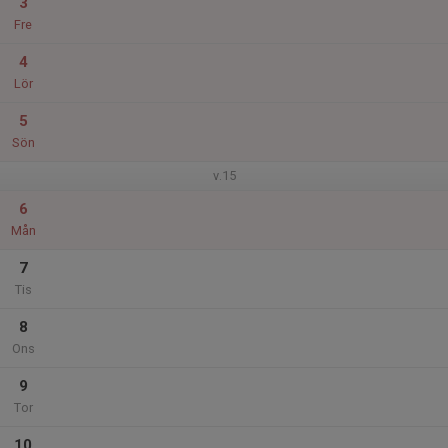
3
Fre
4
Lör
5
Sön
v.15
6
Mån
7
Tis
8
Ons
9
Tor
10