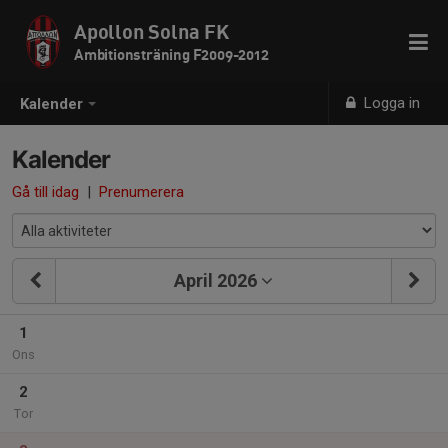
Apollon Solna FK
Ambitionsträning F2009-2012
Logga in
Kalender
Kalender
Gå till idag
|
Prenumerera
April 2026
1
Ons
2
Tor