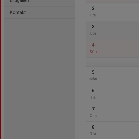
Bildgalleri
2
Kontakt
Fre
3
Lör
4
Sön
5
Mån
6
Tis
7
Ons
8
Tor