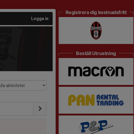
Registrera dig kostnadsfritt
Logga in
Beställ Utrustning