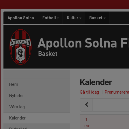
Apollon Solna
Fotboll
Kultur
Basket
Apollon Solna 
Basket
Kalender
Hem
Gå till idag
|
Prenumerer
Nyheter
Våra lag
Kalender
1
Tor