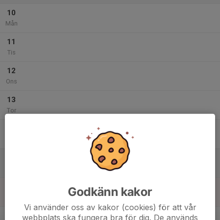
10
Mån
11
Tis
12
Ons
13
Tor
14
Fre
15
Lör
16
Godkänn kakor
Sön
Vi använder oss av kakor (cookies) för att vår
v.8
webbplats ska fungera bra för dig. De används