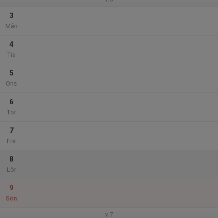
3
Mån
4
Tis
5
Ons
6
Tor
7
Fre
8
Lör
9
Sön
v.7