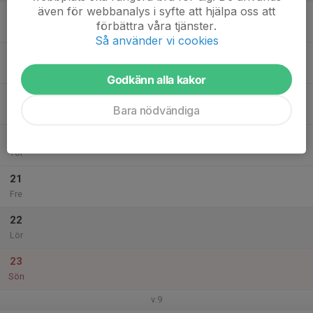
även för webbanalys i syfte att hjälpa oss att
17
förbättra våra tjänster.
Mån
Så använder vi cookies
18
Tis
Godkänn alla kakor
19
Bara nödvändiga
Ons
20
Tor
21
Fre
22
Lör
23
Sön
v.9