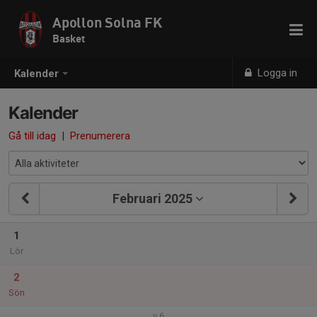
Apollon Solna FK
Basket
Logga in
Kalender
Kalender
Gå till idag
|
Prenumerera
Februari 2025
1
Lör
2
Sön
v.6