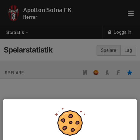
Apollon Solna FK
Herrar
Logga in
Statistik
Spelarstatistik
Spelare
Lag
SPELARE
Ingen spelarstatistik sparad
När ni fyller i uppställning på respektive match visas statistiken
automatiskt på denna sida