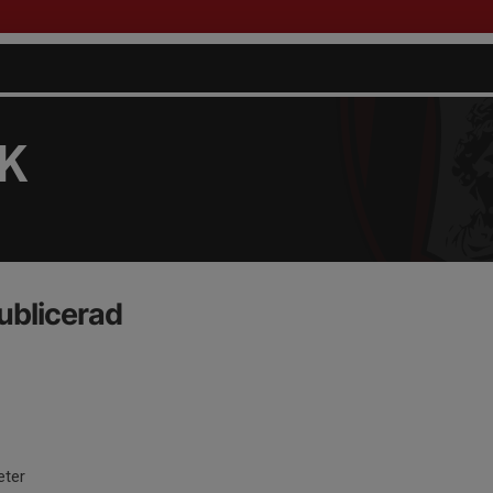
FK
ublicerad
eter