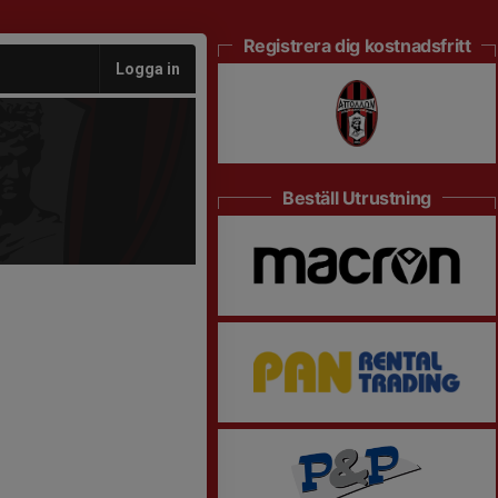
Registrera dig kostnadsfritt
Logga in
Beställ Utrustning