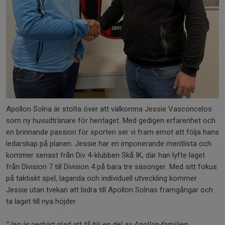
Apollon Solna är stolta över att välkomna Jessie Vasconcelos
som ny huvudtränare för herrlaget. Med gedigen erfarenhet och
en brinnande passion för sporten ser vi fram emot att följa hans
ledarskap på planen. Jessie har en imponerande meritlista och
kommer senast från Div 4-klubben Skå IK, där han lyfte laget
från Division 7 till Division 4 på bara tre säsonger. Med sitt fokus
på taktiskt spel, laganda och individuell utveckling kommer
Jessie utan tvekan att bidra till Apollon Solnas framgångar och
ta laget till nya höjder.
”Jag är oerhört glad att få bli en del av Apollon-familjen.