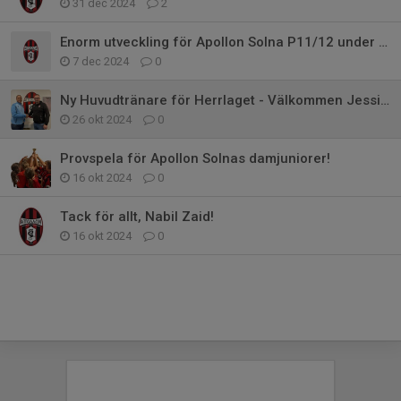
31 dec 2024
2
Enorm utveckling för Apollon Solna P11/12 under 2024
7 dec 2024
0
Ny Huvudtränare för Herrlaget - Välkommen Jessie Vasconcelos!
26 okt 2024
0
Provspela för Apollon Solnas damjuniorer!
16 okt 2024
0
Tack för allt, Nabil Zaid!
16 okt 2024
0