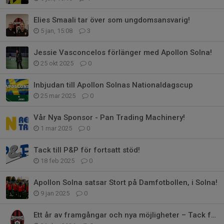
Elies Smaali tar över som ungdomsansvarig!
5 jan, 15:08
3
Jessie Vasconcelos förlänger med Apollon Solna!
25 okt 2025
0
Inbjudan till Apollon Solnas Nationaldagscup
25 mar 2025
0
Vår Nya Sponsor - Pan Trading Machinery!
1 mar 2025
0
Tack till P&P för fortsatt stöd!
18 feb 2025
0
Apollon Solna satsar Stort på Damfotbollen, i Solna!
9 jan 2025
0
Ett år av framgångar och nya möjligheter – Tack för 2024!