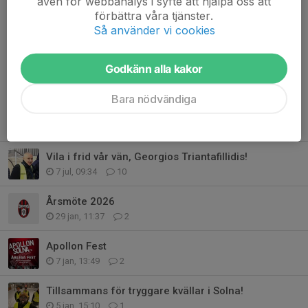
även för webbanalys i syfte att hjälpa oss att
förbättra våra tjänster.
Så använder vi cookies
Kommentarer
Godkänn alla kakor
Bara nödvändiga
Tidigare nyheter
Vila i frid vår vän, Georgios Triantafillidis!
7 jul, 09:34
10
Årsmöte 2026
29 jan, 11:37
2
Apollon Fest
7 jan, 13:49
2
Tillsammans för tryggare kvällar i Solna!
5 jan, 15:10
1