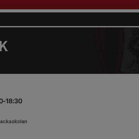
FK
00-18:30
backaskolan