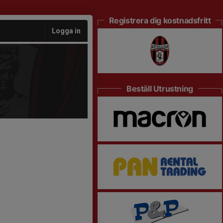
Registrera dig kostnadsfritt
Logga in
Beställ Utrustning