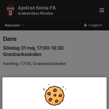
Apollon Solna FK
Grekisk Dans Rörelse
Logga in
Kalender
Dans
Söndag 31 maj, 17:00-18:30
Granbackaskolan
Samling: 17:00, Granbackaskolan