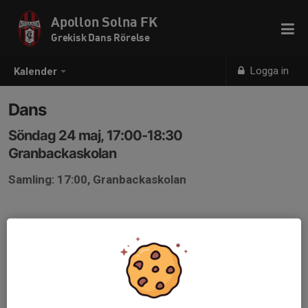
Apollon Solna FK
Grekisk Dans Rörelse
Logga in
Kalender
Dans
Söndag 24 maj, 17:00-18:30
Granbackaskolan
Samling: 17:00, Granbackaskolan