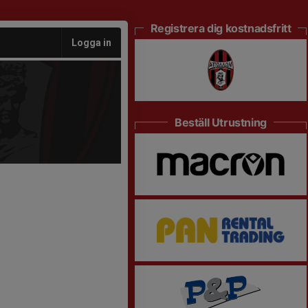
Registrera dig kostnadsfritt
Logga in
Beställ Utrustning