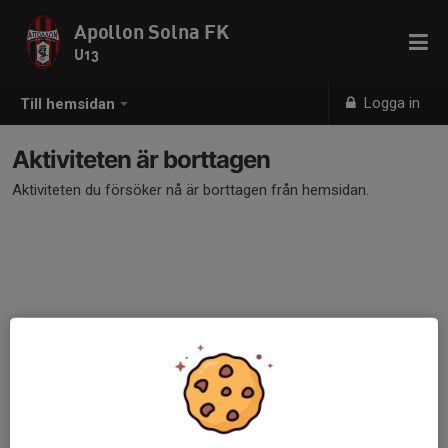
Apollon Solna FK
U13
Logga in
Till hemsidan
Aktiviteten är borttagen
Aktiviteten du försöker nå är borttagen från hemsidan.