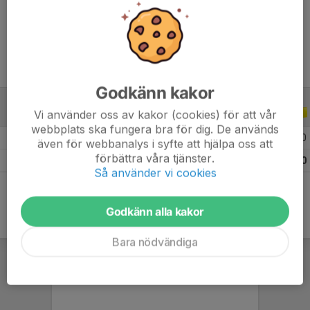
Ålder
8 år
Godkänn kakor
Vi använder oss av kakor (cookies) för att vår
ALLA SERIER
ALLA ÅR
webbplats ska fungera bra för dig. De används
2026
6
0
0
0
även för webbanalys i syfte att hjälpa oss att
förbättra våra tjänster.
Totalt
6
0
0
0
Så använder vi cookies
Godkänn alla kakor
Bara nödvändiga