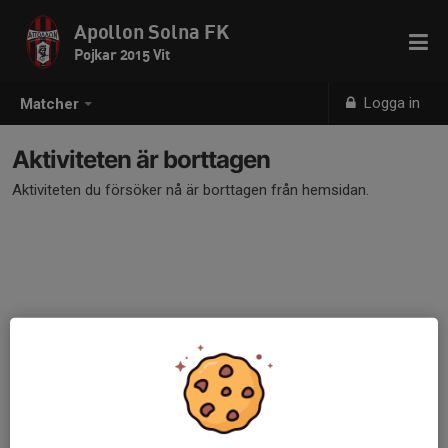
Apollon Solna FK
Pojkar 2015 Vit
Logga in
Matcher
Aktiviteten är borttagen
Aktiviteten du försöker nå är borttagen från hemsidan.