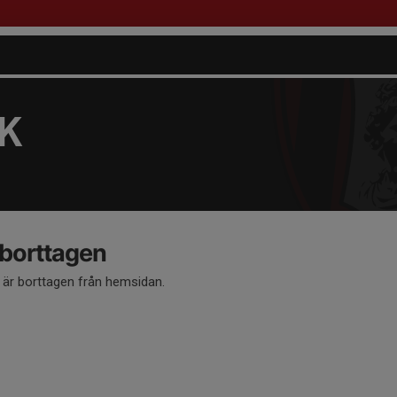
FK
 borttagen
å är borttagen från hemsidan.