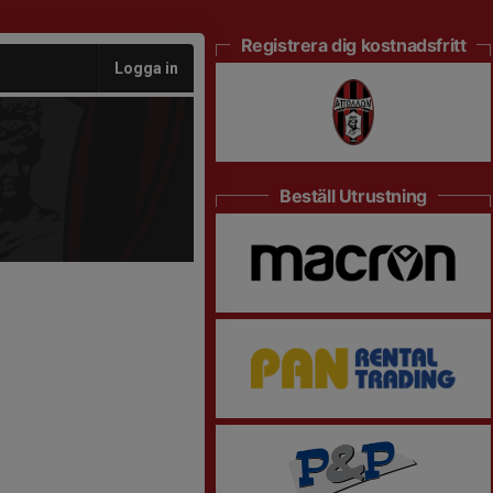
Registrera dig kostnadsfritt
Logga in
Beställ Utrustning