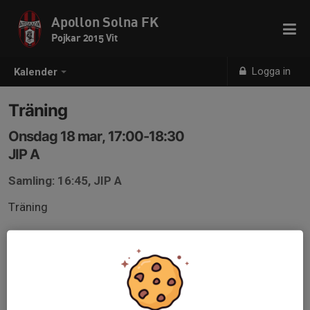
Apollon Solna FK
Pojkar 2015 Vit
Logga in
Kalender
Träning
Onsdag 18 mar, 17:00-18:30
JIP A
Samling: 16:45, JIP A
Träning
Lager på lager, Apollon kläderna ytterst
Underställ
Mössa (svart)
Vantar (svart)