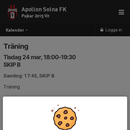
Apollon Solna FK
Pojkar 2015 Vit
Logga in
Kalender
Träning
Tisdag 24 mar, 18:00-19:30
SKIP B
Samling: 17:45, SKIP B
Träning
Lager på lager, Apollon kläderna ytterst
Underställ
Mössa (svart)
Vantar (svart)