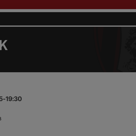
FK
15-19:30
B