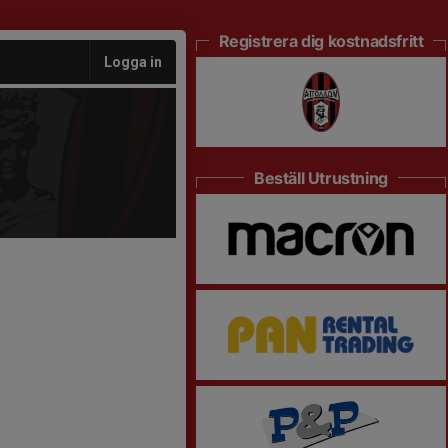
Registrera dig kostnadsfritt
Logga in
Beställ Utrustning