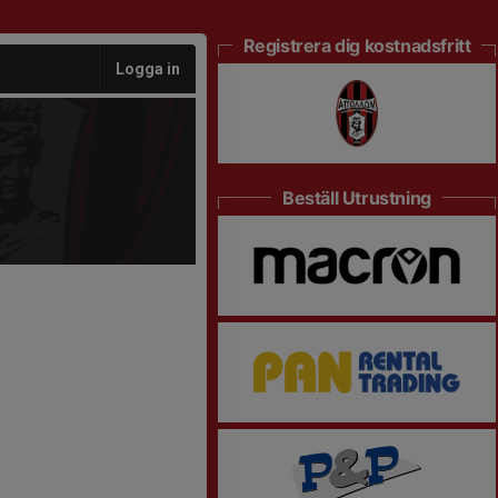
Registrera dig kostnadsfritt
Logga in
Beställ Utrustning