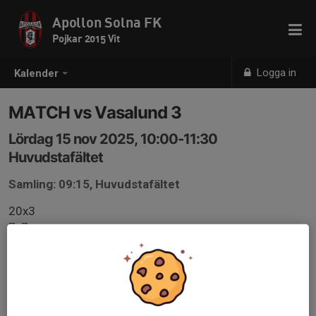
Apollon Solna FK
Pojkar 2015 Vit
Logga in
Kalender
MATCH vs Vasalund 3
Lördag 15 nov 2025, 10:00-11:30
Huvudstafältet
Samling: 09:15, Huvudstafältet
20x3
7v7
3