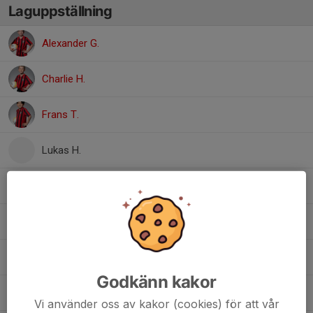
Laguppställning
Alexander G.
Charlie H.
Frans T.
Lukas H.
Mathias F.
Milion T.
Nassiru B.
Godkänn kakor
Raie F.
Vi använder oss av kakor (cookies) för att vår