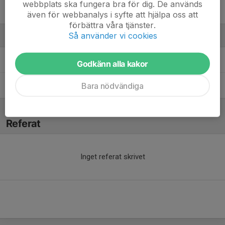
webbplats ska fungera bra för dig. De används
Victor B.
även för webbanalys i syfte att hjälpa oss att
förbättra våra tjänster.
Så använder vi cookies
Ledare
Michael Fasil
Tränare
Godkänn alla kakor
Bara nödvändiga
Peter Hoffström
Tränare & lagledare
Referat
Inget referat skrivet