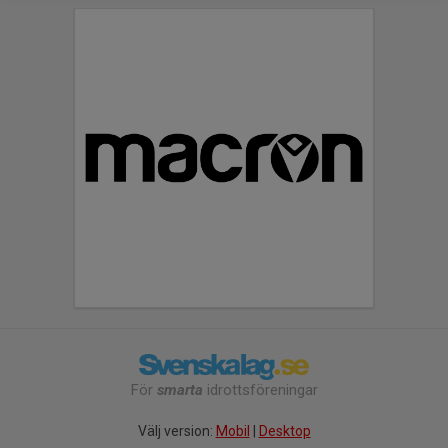
För
smarta
idrottsföreningar
Välj version:
Mobil
|
Desktop