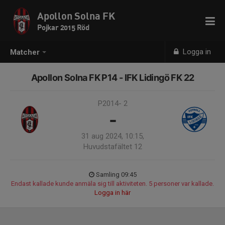
Apollon Solna FK
Pojkar 2015 Röd
Logga in
Matcher
Apollon Solna FK P14 - IFK Lidingö FK 22
P2014- 2
-
31 aug 2024, 10:15,
Huvudstafältet 12
Samling 09:45
Endast kallade kunde anmäla sig till aktiviteten. 5 personer var kallade.
Logga in här