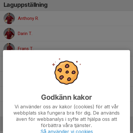
Laguppställning
Anthony R.
Darin T.
Frans T.
Kevin R.
Liam M.
Lukas H.
Godkänn kakor
Vi använder oss av kakor (cookies) för att vår
Victor B.
webbplats ska fungera bra för dig. De används
även för webbanalys i syfte att hjälpa oss att
Ledare
förbättra våra tjänster.
Så använder vi cookies