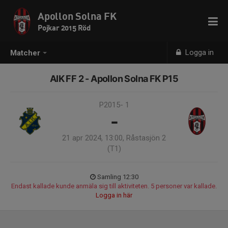
Apollon Solna FK
Pojkar 2015 Röd
Logga in
Matcher
AIK FF 2 - Apollon Solna FK P15
P2015- 1
-
21 apr 2024, 13:00, Råstasjön 2
(T1)
Samling 12:30
Endast kallade kunde anmäla sig till aktiviteten. 5 personer var kallade.
Logga in här