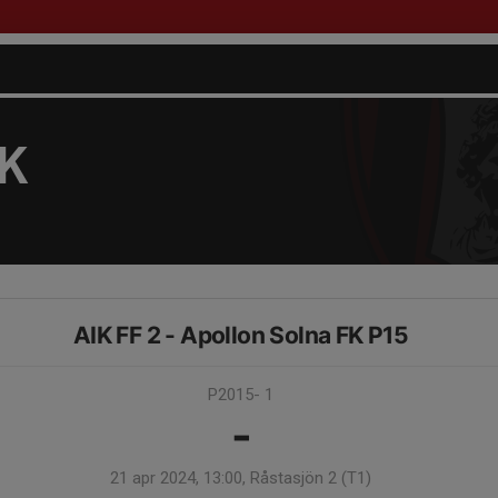
FK
AIK FF 2 - Apollon Solna FK P15
P2015- 1
-
21 apr 2024, 13:00, Råstasjön 2 (T1)