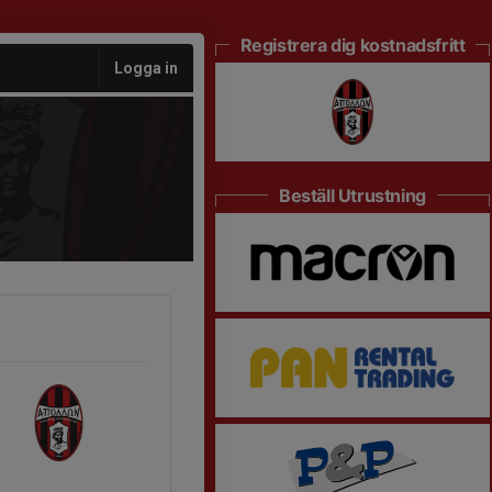
Registrera dig kostnadsfritt
Logga in
Beställ Utrustning