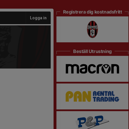
Registrera dig kostnadsfritt
Logga in
Beställ Utrustning