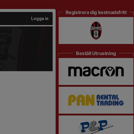
Registrera dig kostnadsfritt
Logga in
Beställ Utrustning