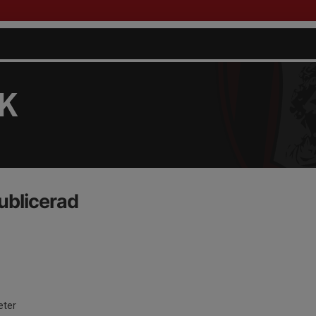
FK
ublicerad
eter