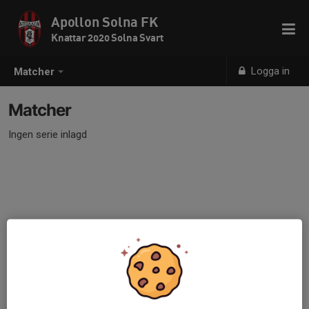
Apollon Solna FK
Knattar 2020 Solna Svart
Logga in
Matcher
Matcher
Ingen serie inlagd