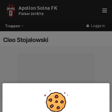
Apollon Solna FK
Flickor 2018/19
Logga in
Truppen
Cleo Stojalowski
Position
-