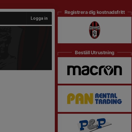
Registrera dig kostnadsfritt
Logga in
Beställ Utrustning