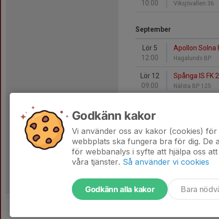
10:00
Viksjövallen 36
September
Lör 5
Apollon Solna F
12:00
Hagalunds BP
Lör 12
Spånga IS FK 2
09:00
Nälsta BP 125
Lör 19
Apollon Solna F
Godkänn kakor
12:00
Hagalunds BP
Vi använder oss av kakor (cookies) för 
Lör 26
Bällsta FF Vit 
webbplats ska fungera bra för dig. De
11:00
Bällstabergs BP
för webbanalys i syfte att hjälpa oss att
våra tjänster.
Så använder vi cookies
Godkänn alla kakor
Bara nödv
Tjäna pengar till laget