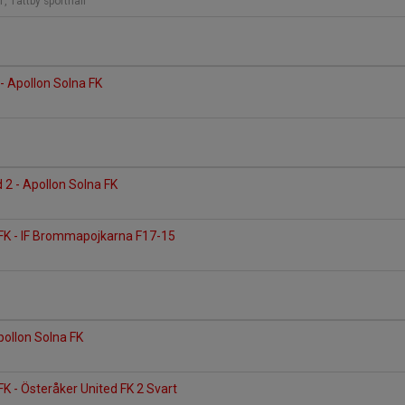
, Tattby sporthall
 Apollon Solna FK
 2 - Apollon Solna FK
 FK - IF Brommapojkarna F17-15
pollon Solna FK
FK - Österåker United FK 2 Svart