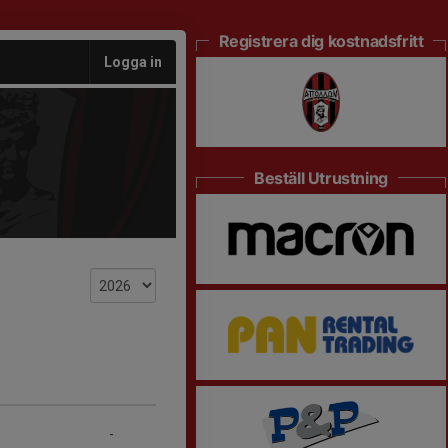
Registrera dig kostnadsfritt
Logga in
Beställ Utrustning
-