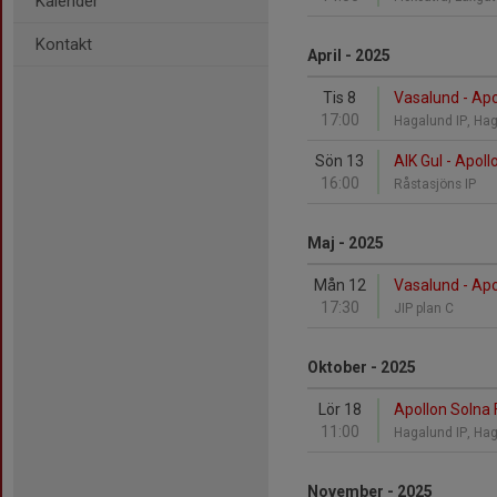
Kalender
Kontakt
April - 2025
Tis 8
Vasalund - Apo
17:00
Hagalund IP, Ha
Sön 13
AIK Gul - Apoll
16:00
Råstasjöns IP
Maj - 2025
Mån 12
Vasalund - Apo
17:30
JIP plan C
Oktober - 2025
Lör 18
Apollon Solna
11:00
Hagalund IP, Ha
November - 2025