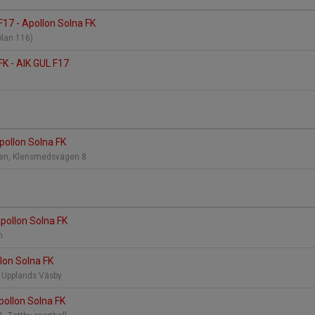
F17 - Apollon Solna FK
plan 116)
FK - AIK GUL F17
ollon Solna FK
len, Klensmedsvägen 8
Apollon Solna FK
en
llon Solna FK
l Upplands Väsby
Apollon Solna FK