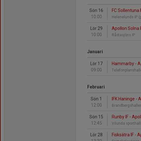
Sön 16
FC Sollentuna 
10:00
Helenelunds IP (
Lör 29
Apollon Solna 
10:00
Råstasjöns IP
Januari
Lör 17
Hammarby - Ap
09:00
Telefonplanshal
Februari
Sön 1
IFK Haninge - 
12:00
Brandbergshall
Sön 15
Runby IF - Apo
12:45
Vilunda sporthal
Lör 28
Fisksätra IF - 