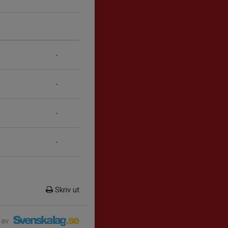
-
-
-
-
Skriv ut
 av