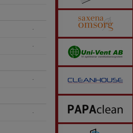
-
-
-
-