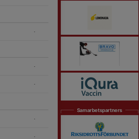
-
-
-
Samarbetspartners
-
-