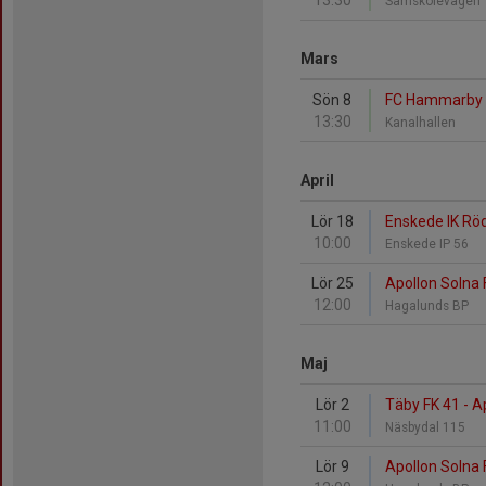
13:30
Samskolevägen 1
Mars
Sön 8
FC Hammarby -
13:30
Kanalhallen
April
Lör 18
Enskede IK Röd
10:00
Enskede IP 56
Lör 25
Apollon Solna
12:00
Hagalunds BP
Maj
Lör 2
Täby FK 41 - A
11:00
Näsbydal 115
Lör 9
Apollon Solna 