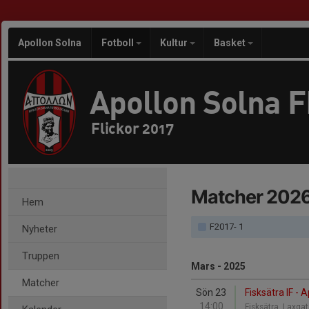
Apollon Solna
Fotboll
Kultur
Basket
Apollon Solna 
Flickor 2017
Matcher 202
Hem
F2017- 1
Nyheter
Truppen
Mars - 2025
Matcher
Sön 23
Fisksätra IF - 
14:00
Fisksätra, Laxga