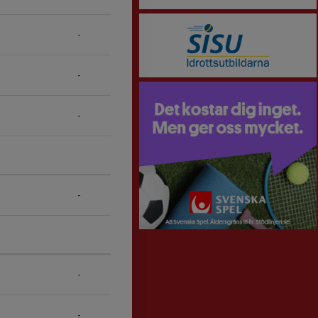
-
-
-
-
-
-