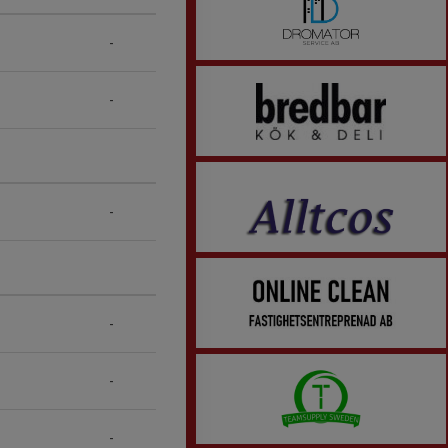
-
-
-
-
-
-