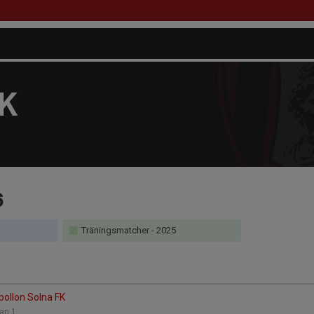
FK
6
Träningsmatcher
- 2025
Apollon Solna FK
tan 1