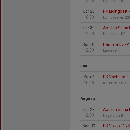
12:00
Hagalunds BP
Lör 23
IFK Lidingö FK 
10:00
Lidingövallen 2
Lör 30
Apollon Solna F
12:00
Hagalunds BP
Sön 31
Hammarby - Ap
12:30
Enskede IP
Juni
Sön 7
IFK Vaxholm 2 
10:00
Resarö BP 125
Augusti
Lör 22
Apollon Solna 
12:00
Hagalunds BP
Sön 30
IFK Viksjö F17S