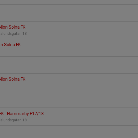
llon Solna FK
galundsgatan 18
on Solna FK
llon Solna FK
 FK - Hammarby F17/18
galundsgatan 18