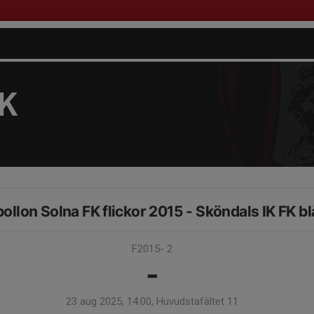
FK
ollon Solna FK flickor 2015 - Sköndals IK FK bl
F2015- 2
-
23 aug 2025, 14:00, Huvudstafältet 11