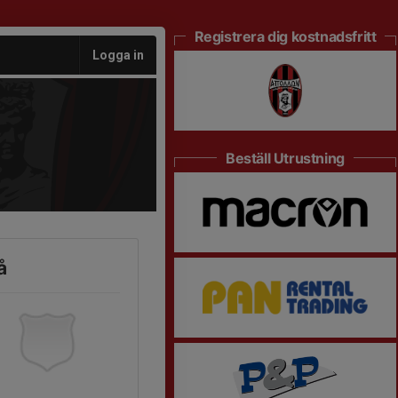
Registrera dig kostnadsfritt
Logga in
Beställ Utrustning
å