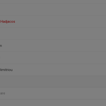
i Hadjacos
on
l
Dimitriou
nare