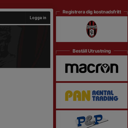
Registrera dig kostnadsfritt
Logga in
Beställ Utrustning