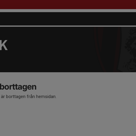
FK
 borttagen
å är borttagen från hemsidan.