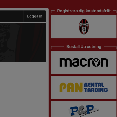
Registrera dig kostnadsfritt
Logga in
Beställ Utrustning