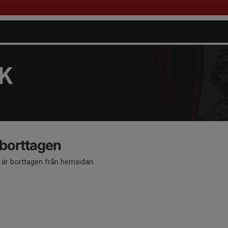
FK
 borttagen
å är borttagen från hemsidan.