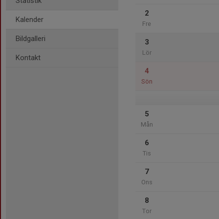
Statistik
2
Kalender
Fre
Bildgalleri
3
Lör
Kontakt
4
Sön
5
Mån
6
Tis
7
Ons
8
Tor