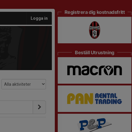
Registrera dig kostnadsfritt
Logga in
Beställ Utrustning