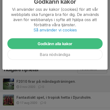
Godkänn kakor
Ett stort grattis för att ni bidrar med er närvaro och alltid gör det
med ett leende på läpparna oavsett årstid!
Vi använder oss av kakor (cookies) för att vår
webbplats ska fungera bra för dig. De används
Dela nyhet
även för webbanalys i syfte att hjälpa oss att
förbättra våra tjänster.
Så använder vi cookies
Kommentarer
Godkänn alla kakor
Bara nödvändiga
Tidigare nyheter
F2010 firar på måndagsträningen.
3 nov 2020
0
Fantastiskt spel, i tropisk hetta i Djursholm.
17 aug 2020
0