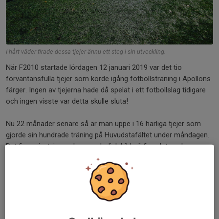
I hårt väder firade dessa tjejer ännu ett steg i sin utveckling.
När F2010 startade lördagen 12 januari 2019 var det tio
förväntansfulla tjejer som körde igång fotbollsträning i Apollons
färger. Ingen av tjejerna hade då spelat i ett fotbollslag tidigare
och ingen visste var detta skulle sluta!
Nu 22 månader senare så är man uppe i 16 härliga tjejer som
gjorde sin hundrade träning på Huvudstafältet under måndagen.
Det firas givetvis med en symbolisk bild på firandet av denna
träning. Nu siktar tjejerna med sina ledare framåt mot nästa mål
och om ett par månader firar vi detta gäng igen, med vad det
återstår att se.
Tills dess säger vi i Apollons fotbollskommitté: