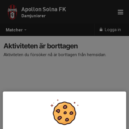
Apollon Solna FK
Damjuniorer
Logga in
Matcher
Aktiviteten är borttagen
Aktiviteten du försöker nå är borttagen från hemsidan.