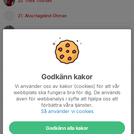
20. Thea Thorsell
21. Alva Hagelind-Öhman
26. Elvira Larsson
27. Adele Richards
28. Ella Wikner Jerneke
Godkänn kakor
Bianca Blombäck
Vi använder oss av kakor (cookies) för att vår
webbplats ska fungera bra för dig. De används
Daisy Wittig
även för webbanalys i syfte att hjälpa oss att
förbättra våra tjänster.
Liv Wager
Så använder vi cookies
Maria Makdisi-Somi
Godkänn alla kakor