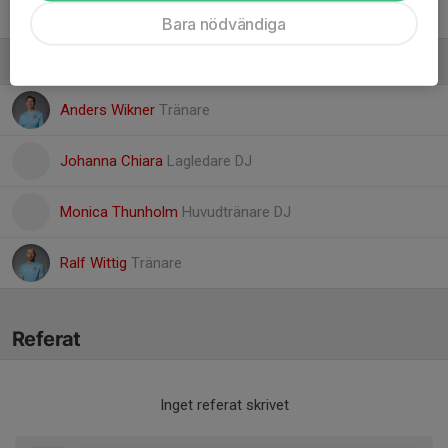
Moa Wiklund
Bara nödvändiga
Ledare
Anders Wikner
Tränare
Johanna Chiara
Lagledare DJ
Monica Thunholm
Huvudtränare DJ
Ralf Wittig
Tränare
Referat
Inget referat skrivet