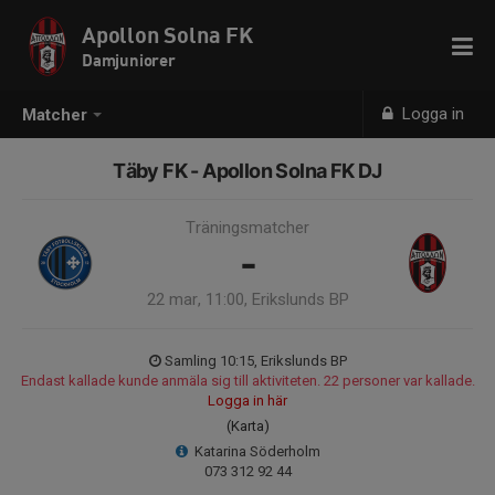
Apollon Solna FK
Damjuniorer
Logga in
Matcher
Täby FK - Apollon Solna FK DJ
Träningsmatcher
-
22 mar, 11:00, Erikslunds BP
Samling 10:15, Erikslunds BP
Endast kallade kunde anmäla sig till aktiviteten. 22 personer var kallade.
Logga in här
(Karta)
Katarina Söderholm
073 312 92 44