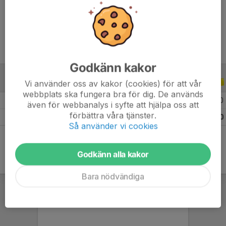
Ålder
11 år
Godkänn kakor
Vi använder oss av kakor (cookies) för att vår
ALLA SERIER
ALLA ÅR
webbplats ska fungera bra för dig. De används
2026
8
0
0
0
även för webbanalys i syfte att hjälpa oss att
förbättra våra tjänster.
Totalt
8
0
0
0
Så använder vi cookies
Godkänn alla kakor
Bara nödvändiga