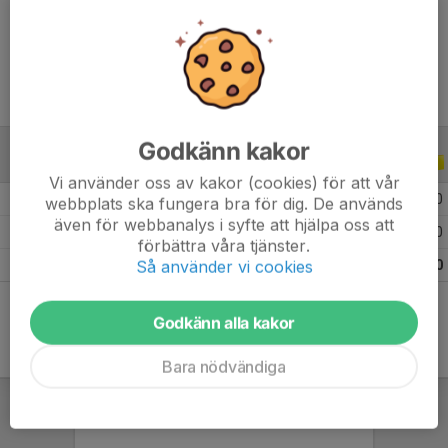
Ålder
13 år
Godkänn kakor
ALLA SERIER
ALLA ÅR
Vi använder oss av kakor (cookies) för att vår
2026
21
0
0
0
webbplats ska fungera bra för dig. De används
även för webbanalys i syfte att hjälpa oss att
2025
25
0
0
0
förbättra våra tjänster.
Så använder vi cookies
Totalt
46
0
0
0
Godkänn alla kakor
Bara nödvändiga