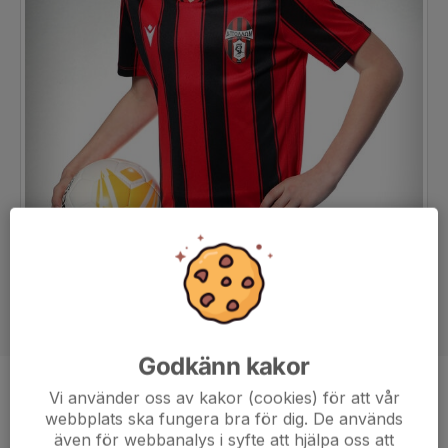
Godkänn kakor
Position
-
Vi använder oss av kakor (cookies) för att vår
webbplats ska fungera bra för dig. De används
Ålder
13 år
även för webbanalys i syfte att hjälpa oss att