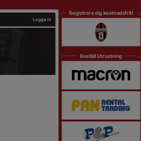
Registrera dig kostnadsfritt
Logga in
Beställ Utrustning