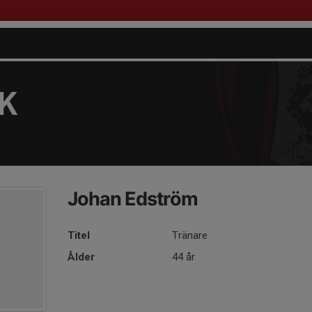
FK
Johan Edström
Titel
Tränare
Ålder
44 år