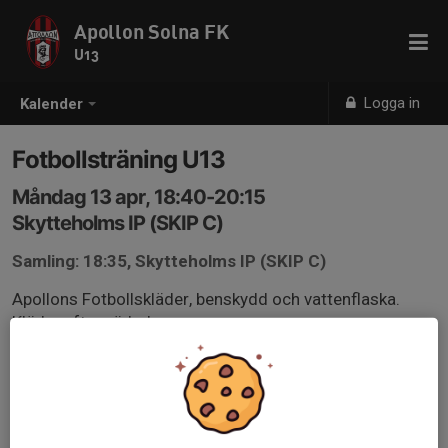
Apollon Solna FK
U13
Logga in
Kalender
Fotbollsträning U13
Måndag 13 apr, 18:40-20:15
Skytteholms IP (SKIP C)
Samling: 18:35, Skytteholms IP (SKIP C)
Apollons Fotbollskläder, benskydd och vattenflaska.
Kläder efter väder!