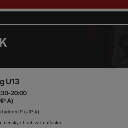
FK
ng U13
8:30-20:00
IP A)
stadens IP (JIP A)
r, benskydd och vattenflaska.