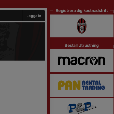
Registrera dig kostnadsfritt
Logga in
Beställ Utrustning