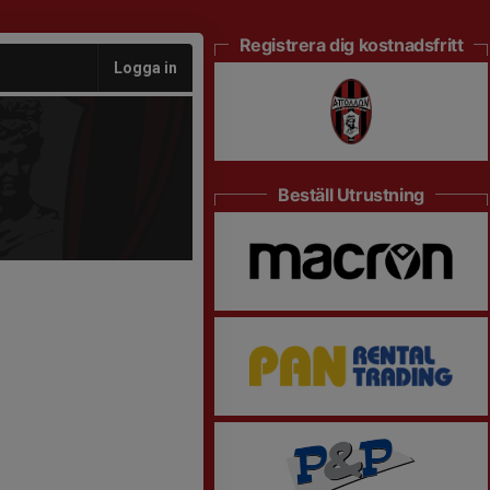
Registrera dig kostnadsfritt
Logga in
Beställ Utrustning