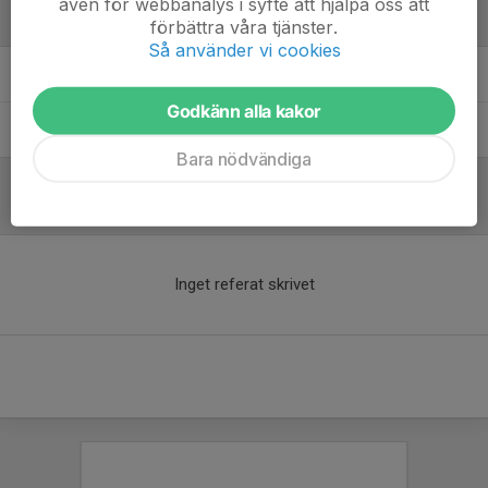
även för webbanalys i syfte att hjälpa oss att
Ledare
förbättra våra tjänster.
Så använder vi cookies
Peter Hoffström
Tränare & lagledare
Godkänn alla kakor
Rodrigo Ramos
Tränare
Bara nödvändiga
Referat
Inget referat skrivet