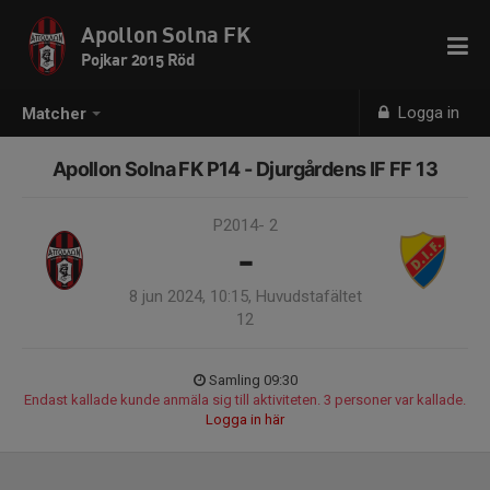
Apollon Solna FK
Pojkar 2015 Röd
Logga in
Matcher
Apollon Solna FK P14 - Djurgårdens IF FF 13
P2014- 2
-
8 jun 2024, 10:15, Huvudstafältet
12
Samling 09:30
Endast kallade kunde anmäla sig till aktiviteten. 3 personer var kallade.
Logga in här