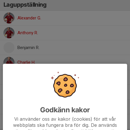
Laguppställning
Alexander G.
Anthony R.
Benjamin R.
Charlie H.
Iasonas P.
Raie F.
Sebastian L.
Godkänn kakor
Vi använder oss av kakor (cookies) för att vår
Victor B.
webbplats ska fungera bra för dig. De används